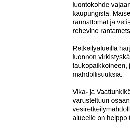
luontokohde vajaa
kaupungista. Maisem
rannattomat ja vet
rehevine rantamets
Retkeilyalueilla ha
luonnon virkistyskä
taukopaikkoineen, jo
mahdollisuuksia.
Vika- ja Vaattunkik
varusteltuun osaan
vesiretkeilymahdoll
alueelle on helppo 