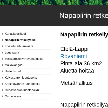
Napapiirin retke
Kartat ja esitteet
Napapiirin retkeilyalue
Kivalot-Kaihuanvaara
Etelä-Lappi
Louevaara
Rovaniemi
Vesistöretkeily Rovaniemellä
Pinta-ala 36 km2
Molkoköngäs
Aluetta hoitaa
Hiidenkirnut
Koivusaaren luontopolku
Mets
Korkalovaaran luontopolku
Ounasvaaran luontopolku
Ounasvaara
Napapiirin retkeil