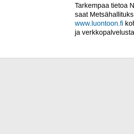
Tarkempaa tietoa Na
saat Metsähallituk
www.luontoon.fi
ko
ja verkkopalvelust