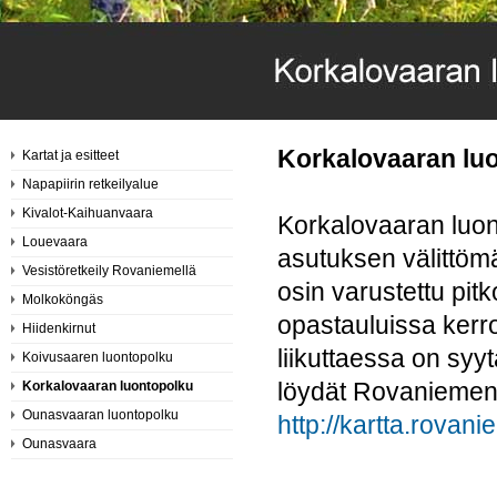
Korkalovaaran lu
Kartat ja esitteet
Napapiirin retkeilyalue
Kivalot-Kaihuanvaara
Korkalovaaran luont
Louevaara
asutuksen välittöm
Vesistöretkeily Rovaniemellä
osin varustettu pitk
Molkoköngäs
opastauluissa kerro
Hiidenkirnut
liikuttaessa on syy
Koivusaaren luontopolku
löydät Rovaniemen 
Korkalovaaran luontopolku
Ounasvaaran luontopolku
http://kartta.rovanie
Ounasvaara